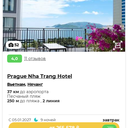
52
4,0
11 отзывов
Prague Nha Trang Hotel
Вьетнам
,
Нячанг
37 км
до аэропорта
Песчаный пляж
250 м
до пляжа ,
2 линия
С
05.01.2027
9 ночей
завтрак
от 265 578 ₽
- 29%