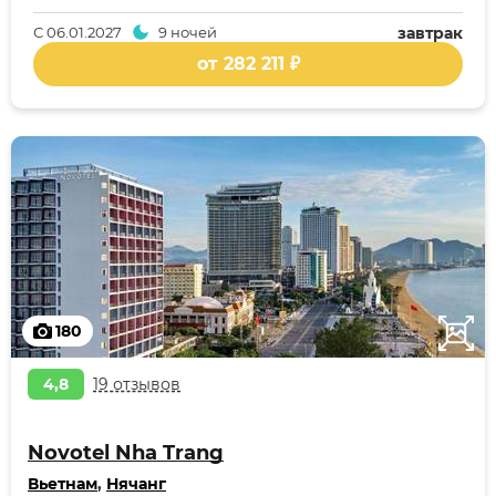
С
06.01.2027
9 ночей
завтрак
от 282 211 ₽
180
4,8
19 отзывов
Novotel Nha Trang
Вьетнам
,
Нячанг