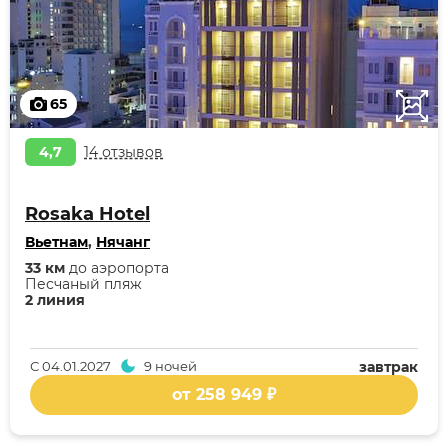
65
4,7
14 отзывов
Rosaka Hotel
Вьетнам
,
Нячанг
33 км
до аэропорта
Песчаный пляж
2 линия
С
04.01.2027
9 ночей
завтрак
от 258 949 ₽