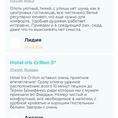
,
Россия
Анапа
Отель уютный, тихий, с улицы нет шума, как в
центровых гостиницах, всё чистенько, бельё
регулярно меняют, что ещё нужно для
комфорта.. Удобная душевая, работает
исправно...Приедем и в следующий раз , сюда,
даже что-то выискивать нет смысла.
Лидия
03.08.2026
Hotel Iris Crillon 3*
,
Италия
Фьюджи
Hotel Iris Crillon оставил очень приятное
впечатление! Сразу отмечу удачное
расположение: всего 10 минут пешком до
Термы Бонифаччо, ради которых мы с мужем
приехали во Фьюджи. Номер чистый и
комфортный, всё необходимое в наличии, с
удобной кроватью и хорошим постельным
бельём. Завтрак с очень
Аксана