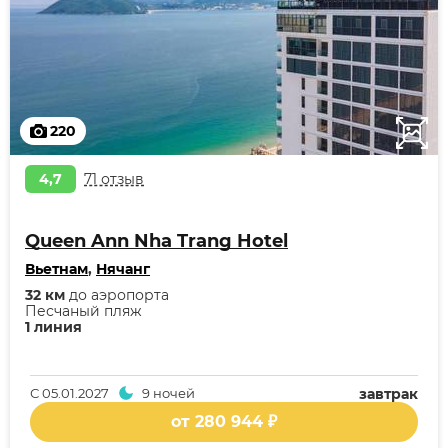
220
4,7
71 отзыв
Queen Ann Nha Trang Hotel
Вьетнам
,
Нячанг
32 км
до аэропорта
Песчаный пляж
1 линия
С
05.01.2027
9 ночей
завтрак
от 280 944 ₽