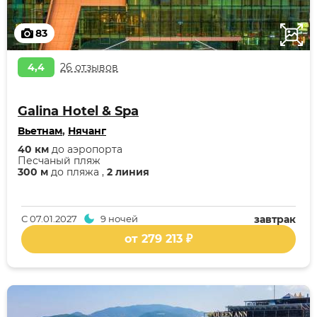
83
4,4
26 отзывов
Galina Hotel & Spa
Вьетнам
,
Нячанг
40 км
до аэропорта
Песчаный пляж
300 м
до пляжа ,
2 линия
С
07.01.2027
9 ночей
завтрак
от 279 213 ₽