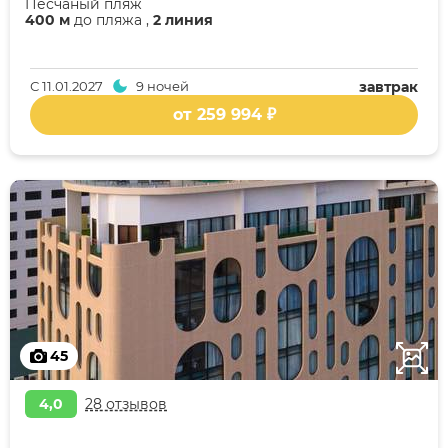
Песчаный пляж
400 м
до пляжа ,
2 линия
С
11.01.2027
9 ночей
завтрак
от 259 994 ₽
45
4,0
28 отзывов