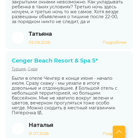
закрытыми окнами невозможно. Как укладывать
ребенка в таких условиях? Третью ночь здесь
ночуем, и третью ночь то же самое. Хотя везде
развешаны объявления о тишине после 22-00,
за порядком никто не следит, да и
Татьяна
02.08.2026
Подробнее
Cenger Beach Resort & Spa 5*
,
Турция
Сиде
Были в отеле Ченгер в конце июня - начало
июля. Сразу скажу - мы уехали в итоге
довольные и отдохнувшие. 💃 Большой отель с
небольшой территорией, но большим
бассейном. Мне не хватило вокруг зелени и
цветов, вечерком прогуляться тоже особо
негде. Можно сходить в местный магазинчик
Пятёрочка 🤣,
Наталья
31.07.2026
Подробнее