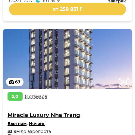
С
05.01.2027
10 ночей
завтрак
от 259 831 ₽
67
5,0
8 отзывов
Miracle Luxury Nha Trang
Вьетнам
,
Нячанг
33 км
до аэропорта