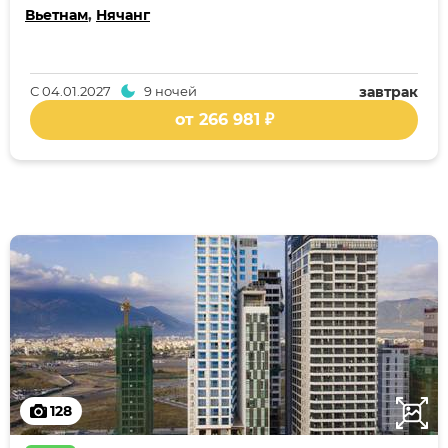
Вьетнам
,
Нячанг
С
04.01.2027
9 ночей
завтрак
от 266 981 ₽
128