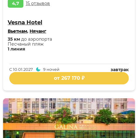
4,7
15 отзывов
Vesna Hotel
Вьетнам
,
Нячанг
35 км
до аэропорта
Песчаный пляж
1 линия
С
10.01.2027
9 ночей
завтрак
от 267 170 ₽