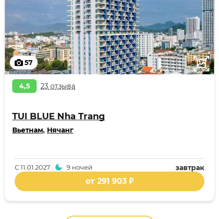
57
4,5
23 отзыва
TUI BLUE Nha Trang
Вьетнам
,
Нячанг
С
11.01.2027
9 ночей
завтрак
от 291 903 ₽