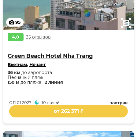
95
4,0
35 отзывов
Green Beach Hotel Nha Trang
Вьетнам
,
Нячанг
36 км
до аэропорта
Песчаный пляж
150 м
до пляжа ,
2 линия
С
11.01.2027
10 ночей
завтрак
от 262 371 ₽