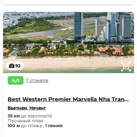
92
4,0
7 отзывов
Best Western Premier Marvella Nha Trang Hotel
Вьетнам
,
Нячанг
35 км
до аэропорта
Песчаный пляж
100 м
до пляжа ,
1 линия