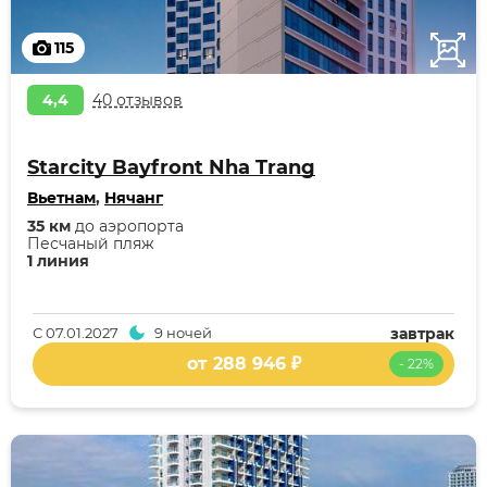
115
4,4
40 отзывов
Starcity Bayfront Nha Trang
Вьетнам
,
Нячанг
35 км
до аэропорта
Песчаный пляж
1 линия
С
07.01.2027
9 ночей
завтрак
от 288 946 ₽
- 22%