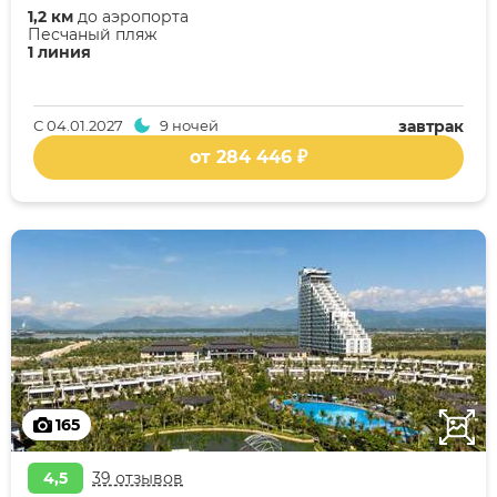
1,2 км
до аэропорта
Песчаный пляж
1 линия
С
04.01.2027
9 ночей
завтрак
от 284 446 ₽
165
4,5
39 отзывов