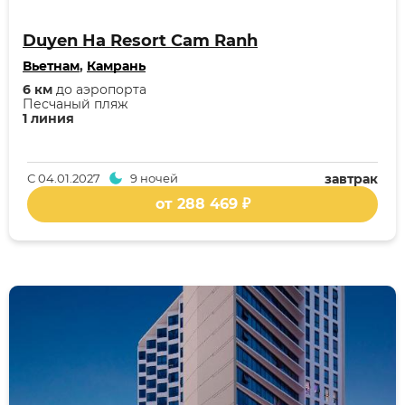
Duyen Ha Resort Cam Ranh
Вьетнам
,
Камрань
6 км
до аэропорта
Песчаный пляж
1 линия
С
04.01.2027
9 ночей
завтрак
от 288 469 ₽