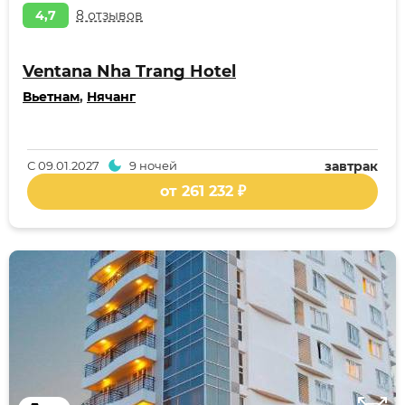
4,7
8 отзывов
Ventana Nha Trang Hotel
Вьетнам
,
Нячанг
С
09.01.2027
9 ночей
завтрак
от 261 232 ₽