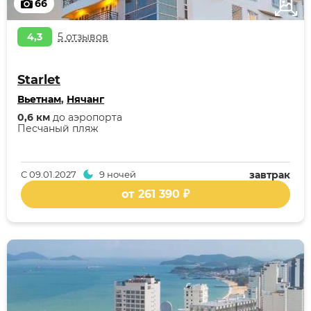
66
4,3
5 отзывов
Starlet
Вьетнам
,
Нячанг
0,6 км
до аэропорта
Песчаный пляж
С
09.01.2027
9 ночей
завтрак
от 261 390 ₽