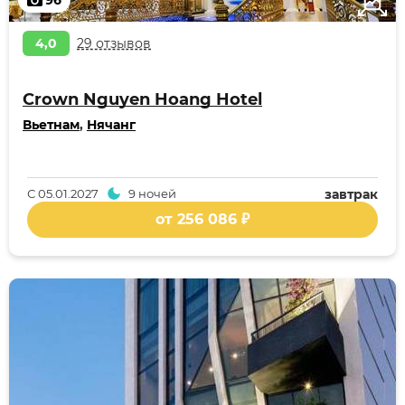
96
4,0
29 отзывов
Crown Nguyen Hoang Hotel
Вьетнам
,
Нячанг
С
05.01.2027
9 ночей
завтрак
от 256 086 ₽