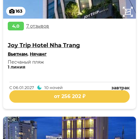
163
4,0
7 отзывов
Joy Trip Hotel Nha Trang
Вьетнам
,
Нячанг
Песчаный пляж
1 линия
С
06.01.2027
10 ночей
завтрак
от 256 202 ₽