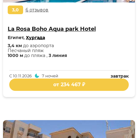
3,0
6 отзывов
La Rosa Boho Aqua park Hotel
Египет,
Хургада
3,4 км
до аэропорта
Песчаный пляж
1000 м
до пляжа ,
3 линия
С
10.11.2026
7 ночей
завтрак
от 234 467 ₽