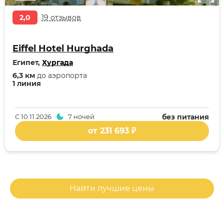
2,0
19 отзывов
Eiffel Hotel Hurghada
Египет,
Хургада
6,3 км
до аэропорта
1 линия
С
10.11.2026
7 ночей
без питания
от 231 693 ₽
Найти лучшие цены