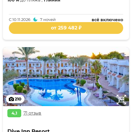
100 м
до пляжа ,
1 линия
С
10.11.2026
7 ночей
всё включено
от 259 482 ₽
210
4,1
71 отзыв
Dive Inn Resort