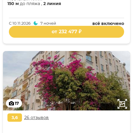
150 м
до пляжа ,
2 линия
С
10.11.2026
7 ночей
всё включено
от 232 477 ₽
17
3,6
26 отзывов