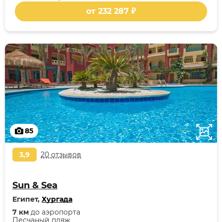
от 232 287 ₽
85
3,9
20 отзывов
Sun & Sea
Египет,
Хургада
7 км
до аэропорта
Песчаный пляж