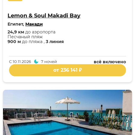
Lemon & Soul Makadi Bay
Египет,
Макади
24,9 км
до аэропорта
Песчаный пляж
900 м
до пляжа ,
3 линия
С
10.11.2026
7 ночей
всё включено
от 236 141 ₽