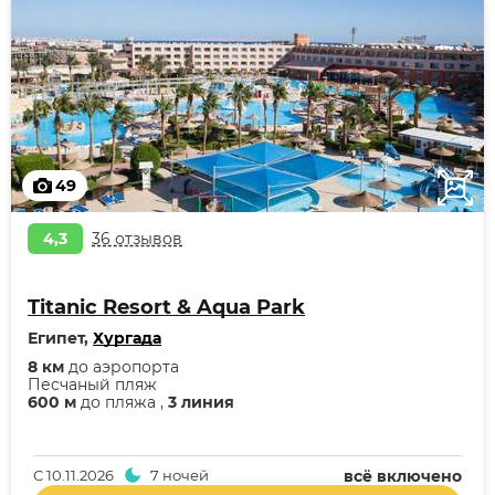
49
4,3
36 отзывов
Titanic Resort & Aqua Park
Египет,
Хургада
8 км
до аэропорта
Песчаный пляж
600 м
до пляжа ,
3 линия
С
10.11.2026
7 ночей
всё включено