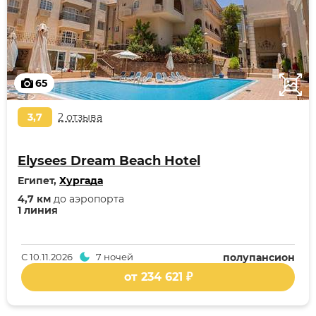
65
3,7
2 отзыва
Elysees Dream Beach Hotel
Египет,
Хургада
4,7 км
до аэропорта
1 линия
С
10.11.2026
7 ночей
полупансион
от 234 621 ₽