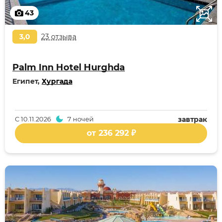
43
3,0
23 отзыва
Palm Inn Hotel Hurghda
Египет,
Хургада
С
10.11.2026
7 ночей
завтрак
от 236 292 ₽