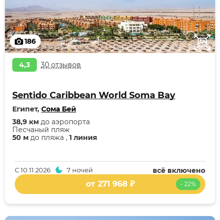
186
4,3
30 отзывов
Sentido Caribbean World Soma Bay
Египет,
Сома Бей
38,9 км
до аэропорта
Песчаный пляж
50 м
до пляжа ,
1 линия
С
10.11.2026
7 ночей
всё включено
от 271 968 ₽
- 22%