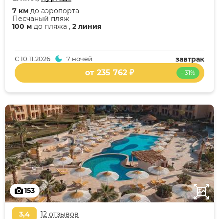
7 км
до аэропорта
Песчаный пляж
100 м
до пляжа ,
2 линия
С
10.11.2026
7 ночей
завтрак
от 235 762 ₽
- 31%
153
3,4
12 отзывов