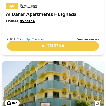
3,0
18 отзывов
Al Dahar Apartments Hurghada
Египет,
Хургада
С
10.11.2026
7 ночей
без питания
от 231 324 ₽
103