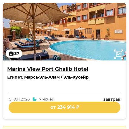
37
Marina View Port Ghalib Hotel
Египет,
Марса-Эль-Алам / Эль-Кусейр
С
10.11.2026
7 ночей
завтрак
от 234 914 ₽