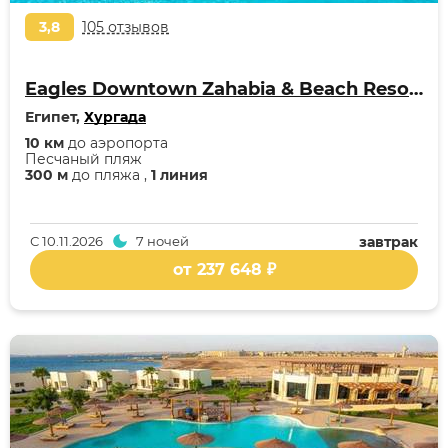
3,8
105 отзывов
Eagles Downtown Zahabia & Beach Resort
Египет,
Хургада
10 км
до аэропорта
Песчаный пляж
300 м
до пляжа ,
1 линия
С
10.11.2026
7 ночей
завтрак
от 237 648 ₽