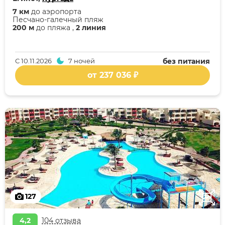
7 км
до аэропорта
Песчано-галечный пляж
200 м
до пляжа ,
2 линия
С
10.11.2026
7 ночей
без питания
от 237 036 ₽
127
4,2
104 отзыва