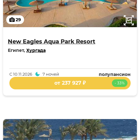
29
New Eagles Aqua Park Resort
Египет,
Хургада
С
10.11.2026
7 ночей
полупансион
от 237 927 ₽
- 33%