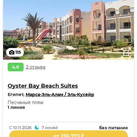
115
4,0
2 отзыва
Oyster Bay Beach Suites
Египет,
Марса-Эль-Алам / Эль-Кусейр
Песчаный пляж
1 линия
С
10.11.2026
7 ночей
без питания
от 236 773 ₽