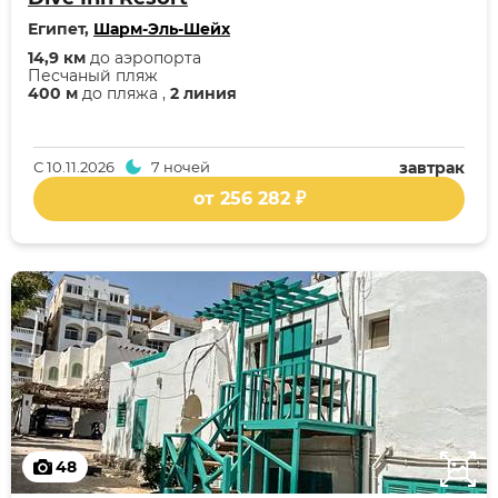
Египет,
Шарм-Эль-Шейх
14,9 км
до аэропорта
Песчаный пляж
400 м
до пляжа ,
2 линия
С
10.11.2026
7 ночей
завтрак
от 256 282 ₽
48