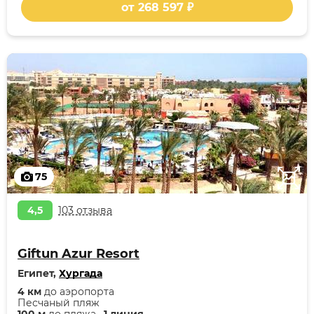
от 268 597 ₽
75
4,5
103 отзыва
Giftun Azur Resort
Египет,
Хургада
4 км
до аэропорта
Песчаный пляж