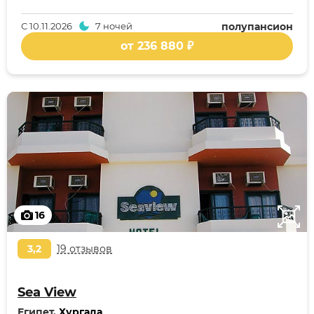
С
10.11.2026
7 ночей
полупансион
от 236 880 ₽
16
3,2
19 отзывов
Sea View
Египет,
Хургада