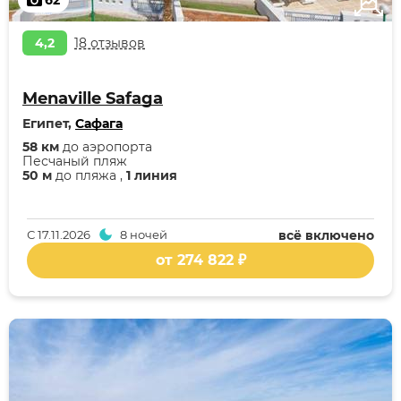
62
4,2
18 отзывов
Menaville Safaga
Египет,
Сафага
58 км
до аэропорта
Песчаный пляж
50 м
до пляжа ,
1 линия
С
17.11.2026
8 ночей
всё включено
от 274 822 ₽