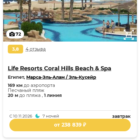
72
3,8
4 отзыва
Life Resorts Coral Hills Beach & Spa
Египет,
Марса-Эль-Алам / Эль-Кусейр
169 км
до аэропорта
Песчаный пляж
20 м
до пляжа ,
1 линия
С
10.11.2026
7 ночей
завтрак
от 238 839 ₽