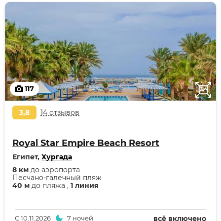
117
3,8
14 отзывов
Royal Star Empire Beach Resort
Египет,
Хургада
8 км
до аэропорта
Песчано-галечный пляж
40 м
до пляжа ,
1 линия
С
10.11.2026
7 ночей
всё включено