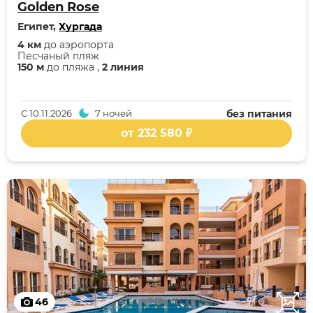
Golden Rose
Египет,
Хургада
4 км
до аэропорта
Песчаный пляж
150 м
до пляжа ,
2 линия
С
10.11.2026
7 ночей
без питания
от 232 580 ₽
46