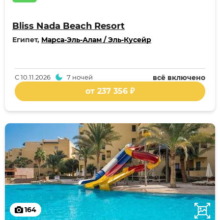
Bliss Nada Beach Resort
Египет,
Марса-Эль-Алам / Эль-Кусейр
С
10.11.2026
7 ночей
всё включено
от 237 356 ₽
164