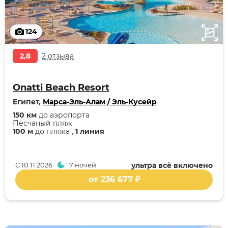
124
2,8
2 отзыва
Onatti Beach Resort
Египет,
Марса-Эль-Алам / Эль-Кусейр
150 км
до аэропорта
Песчаный пляж
100 м
до пляжа ,
1 линия
С
10.11.2026
7 ночей
ультра всё включено
от 236 677 ₽